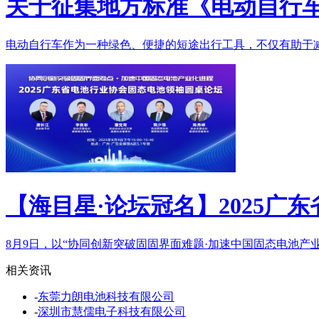
关于征集地方标准《电动自行
电动自行车作为一种绿色、便捷的短途出行工具，不仅有助于减
【海目星·论坛冠名】2025广
8月9日，以“协同创新突破固固界面难题·加速中国固态电池产业
相关资讯
-
东莞力朗电池科技有限公司
-
深圳市慧儒电子科技有限公司