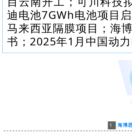
目云南开工；可川科技
迪电池7GWh电池项目
马来西亚隔膜项目；海
书；2025年1月中国动力
1
海博