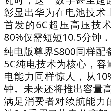
彰显出华为在电池技术
首发的6C超压高压技
80%仅需短短10.5分
纯电版尊界
S800同样
5C纯电技术为核心，容
电能力同样惊人，从10
钟。未来还将推出容量高
满足消费者对续航能力