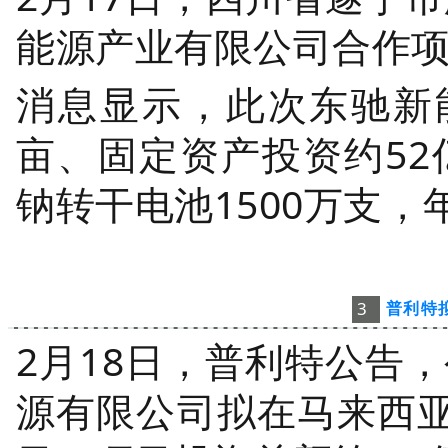
能源产业有限公司合作
消息显示，此次东驰新
亩、固定资产投资约5
钠转干电池1500万支，
3
普利特
2月18日，普利特公告
源有限公司拟在马来西亚