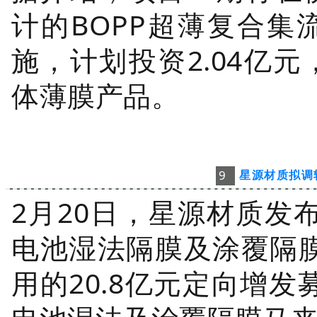
计的BOPP超薄复合
施，计划投资2.04亿
体薄膜产品。
9
星源材质拟调
2月20日，星源材质发
电池湿法隔膜及涂覆隔
用的20.8亿元定向增