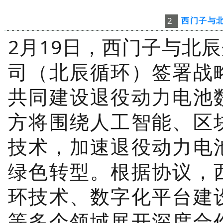
2
西门子与
2月19日，西门子与北
司（北辰循环）签署战
共同建设退役动力电池
方将围绕人工智能、区
技术，加速退役动力电
绿色转型。根据协议，
环技术、数字化平台建
等多个领域展开深度合