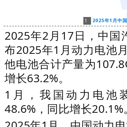
1
2025年1月中
2025年2月17日，
布2025年1月动力电池
他电池合计产量为107.8
增长63.2%。
1月，我国动力电池装
48.6%，同比增长20.1%
2025年1月，中国动力