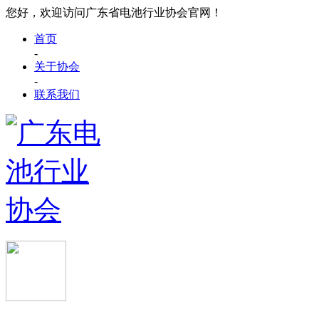
您好，欢迎访问广东省电池行业协会官网！
首页
-
关于协会
-
联系我们