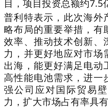
目，项目投资总额约7.
普利特表示，此次海外
略布局的重要举措，有
效率、推动技术创新、
力，并更好地应对市场
出海，能更好满足电动
高性能电池需求，进一
强公司应对国际贸易壁
力，扩大市场占有率具