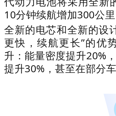
代动力电池将采用全新的
10分钟续航增加300
全新的电芯和全新的设
更快，续航更长”的优
升：能量密度提升20%
提升30%，甚至在部分