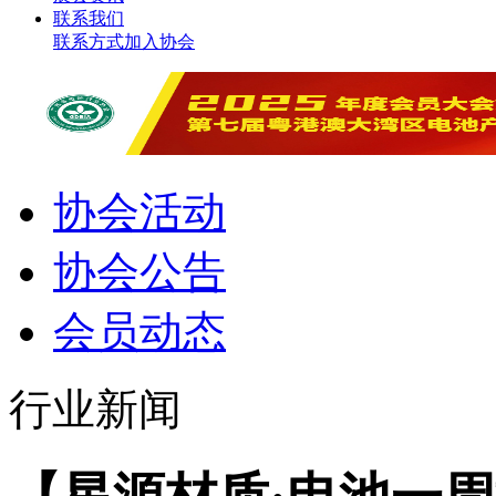
联系我们
联系方式
加入协会
协会活动
协会公告
会员动态
行业新闻