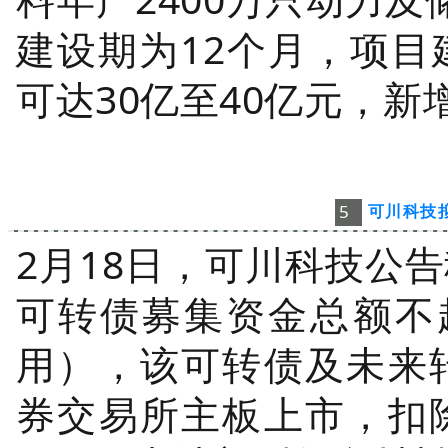
建设期为12个月，项
可达30亿至40亿元，新
5
可川科技
2月18日，可川科技公
可转债募集资金总额不
用），该可转债及未来
券交易所主板上市，扣