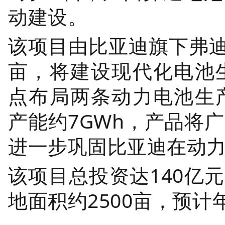
动建设。
该项目由比亚迪旗下弗迪
亩，将建设现代化电池
点布局两条动力电池生
产能约7GWh，产品将
进一步巩固比亚迪在动
该项目总投资达140亿元
地面积约2500亩，预计