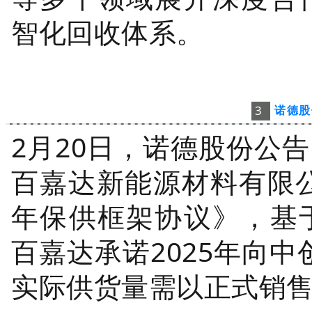
智化回收体系。
3
诺德股
2月20日
，诺德股份公告
百嘉达新能源材料有限公
年保供框架协议》，基
百嘉达承诺2025年向中
实际供货量需以正式销