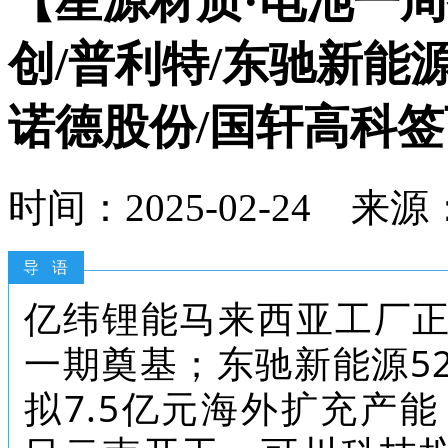
【星源材质·电池一周
创/普利特/东驰新能
诺德股份/国轩高科
时间：2025-02-24 来
导 语
亿纬锂能马来西亚工厂
一期奠基；东驰新能源5
拟7.5亿元海外扩充产能