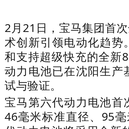
2月21日，宝马集团首
术创新引领电动化趋势
和支持超级快充的全新8
动力电池已在沈阳生产
试与验证。
宝马第六代动力电池首
46毫米标准直径、95