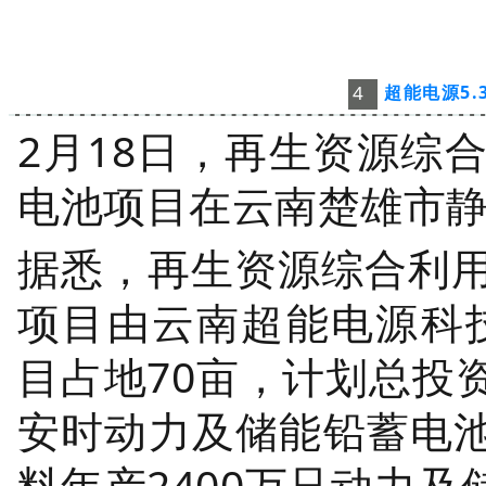
4
超能电源5
2月18日，再生资源综
电池项目在云南楚雄市
据悉，再生资源综合利用
项目由云南超能电源科
目占地70亩，计划总投资
安时动力及储能铅蓄电
料年产2400万只动力