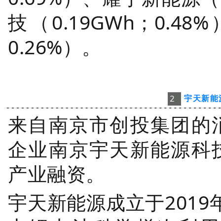
技（0.19GWh；0.48
0.26%）。
2
宇天新能
来自南京市创投集团的
企业南京宇天新能源科
产业融资。
宇天新能源成立于201